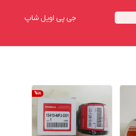
جی پی اویل شاپ
%
18