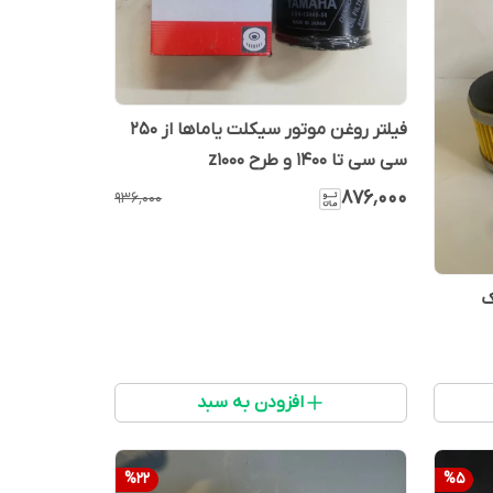
فیلتر روغن موتور سیکلت یاماها از 250
سی سی تا 1400 و طرح z1000
۸۷۶٬۰۰۰
۹۳۶٬۰۰۰
ک
افزودن به سبد
%
22
%
5