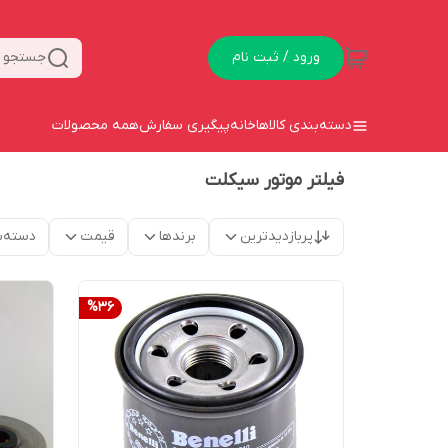
ورود / ثبت نام
جستجو د
دسته‌بندی کالاها
خانه
پیگیری سفارش
همه محصولات
فیلتر موتور سیکلت
پربازدیدترین
برندها
قیمت
دسته‌ب
%
36