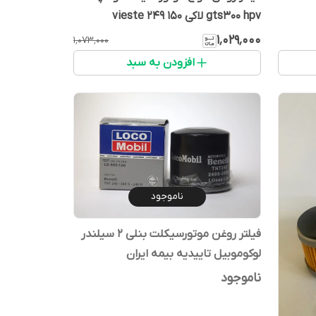
gts300 hpv لاکی 150 vieste 249
۱٬۰۲۹٬۰۰۰
۱٬۰۷۳٬۰۰۰
افزودن به سبد
ناموجود
فیلتر روغن موتورسیکلت بنلی 2 سیلندر
لوکوموبیل تاییدیه بیمه ایران
ناموجود