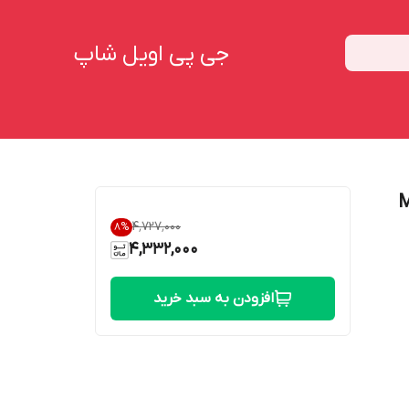
جی پی اویل شاپ
MO
۴٬۷۲۷٬۰۰۰
8
%
4,332,000
افزودن به سبد خرید