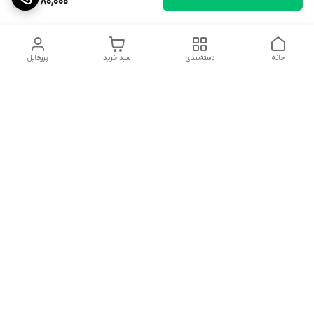
2,280,000
خانه
دسته‌بندی
سبد خرید
پروفایل
دسترسی سریع
تماس با ما
شکایات
درباره ما
قوانین و مقررات
سیاست حریم خصوصی
شماره تماس
09359311449