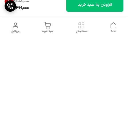
۳٬۴۵۸٬۰۰۰
28
%
افزودن به سبد خرید
2,461,000
خانه
دسته‌بندی
سبد خرید
پروفایل
دسترسی سریع
تماس با ما
شکایات
درباره ما
قوانین و مقررات
سیاست حریم خصوصی
شماره تماس
09359311449