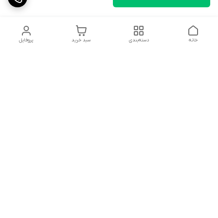
خانه
دسته‌بندی
سبد خرید
پروفایل
دسترسی سریع
تماس با ما
شکایات
درباره ما
قوانین و مقررات
سیاست حریم خصوصی
شماره تماس
09359311449