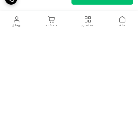
خانه
دسته‌بندی
سبد خرید
پروفایل
دسترسی سریع
تماس با ما
شکایات
درباره ما
قوانین و مقررات
سیاست حریم خصوصی
شماره تماس
09359311449