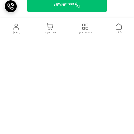
09359311449
خانه
دسته‌بندی
سبد خرید
پروفایل
دسترسی سریع
تماس با ما
شکایات
درباره ما
قوانین و مقررات
سیاست حریم خصوصی
شماره تماس
09359311449