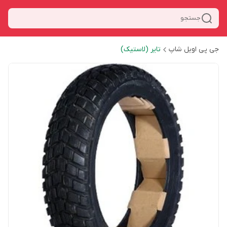
جستجو
جی پی اویل شاپ
تایر (لاستیک)