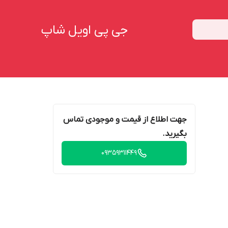
جی پی اویل شاپ
جهت اطلاع از قیمت و موجودی تماس
بگیرید.
09359311449