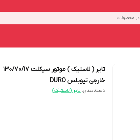
ر محصولات
تایر ( لاستیک ) موتور سیکلت 130/70/17
خارجی تیوبلس DURO
دسته‌بندی
:
تایر (لاستیک)