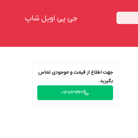
جی پی اویل شاپ
جهت اطلاع از قیمت و موجودی تماس
بگیرید.
09359311449