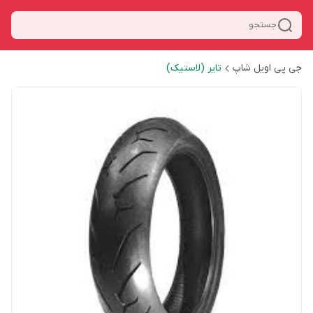
جستجو
جی پی اویل شاپ
تایر (لاستیک)