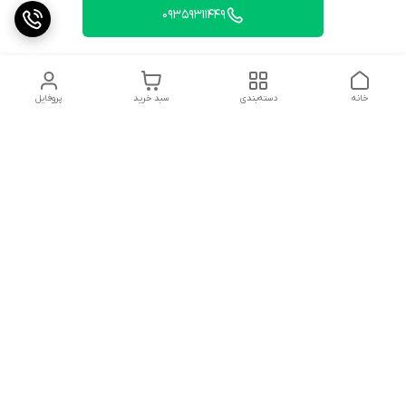
09359311449
خانه
دسته‌بندی
سبد خرید
پروفایل
دسترسی سریع
تماس با ما
شکایات
درباره ما
قوانین و مقررات
سیاست حریم خصوصی
شماره تماس
09359311449