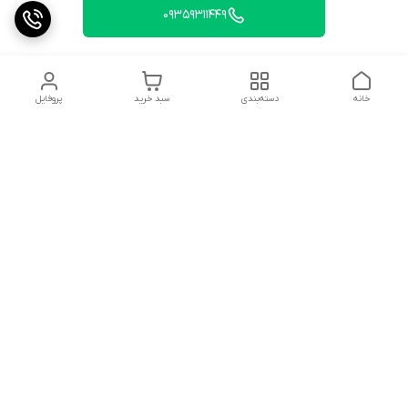
09359311449
خانه
دسته‌بندی
سبد خرید
پروفایل
دسترسی سریع
تماس با ما
شکایات
درباره ما
قوانین و مقررات
سیاست حریم خصوصی
شماره تماس
09359311449