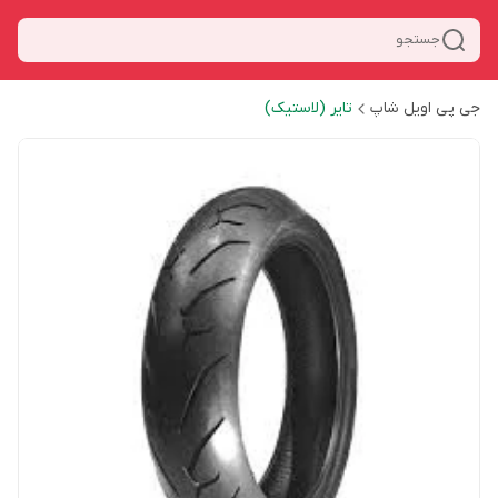
جستجو
جی پی اویل شاپ
تایر (لاستیک)