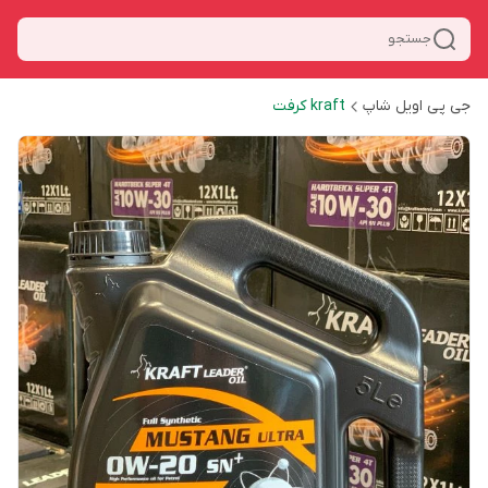
جستجو
جی پی اویل شاپ
kraft کرفت