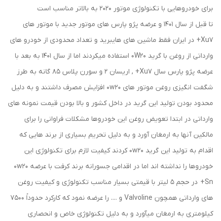
برای خودروهایی با تکنولوژی موتور 2020 به بالاتر مناسب است
تا قبل از سال ۱۴۰۱ و عرضه پژو پارس های موتور جدید با موتور های
Xu7+ در ایران فقط ماشین های هایبرید و تعداد محدودی از خودرو های
وارداتی از روغن با گرید 0W20 استفاده میکردند اما از سال ۱۴۰۱ به بعد با
عرضه پژو پارس سال Xu7+ , اریسان ۲ و سورن پلاس ۸۵ گانه به طرز
شگفت انگیزی روغن موتور های 0w20 افزایش مصرف داشتند و به دلیل
محدود بودن تولید این گرید در داخل کشور و بالا بودن قیمت نمونه های
وارداتی در ابتدا تعویض روغن این خودروها مشکلات فراوانی را برای
مالکین آنها به ارمغان آورد و به دلیل تحریم بسیاری از برند هایی که
اقدام به تولید این گرید 0w20 کردند کیفیت لازم برای تکنولوژی این
خودروها را نداشته اند اما در اقدامی جسورانه برند کرفت با عرضه 0w20
Sn+ در حجم ۵ لیتر با قیمتی بسیار مناسب تکنولوژی و کیفیت روغن
های وارداتی همچون Valvoline و .... را عرضه نمود که کارکرد حدوداً ۷۵۰۰
کیلومتری به ارمغان میآورد و به دلیل تکنولوژی خاص و انحصاری