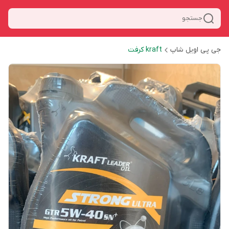
جستجو
جی پی اویل شاپ
kraft کرفت