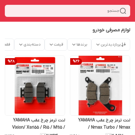
جستجو
لوازم مصرفی خودرو
پربازدیدترین
برندها
قیمت
دسته‌بندی
فقط م
%
28
%
26
لنت ترمز چرخ عقب YAMAHA
لنت ترمز چرخ عقب YAMAHA
Vixion/ Xsr155 / R15 / Mt15 /
Nmax Turbo / Nmax /
Wr155 /